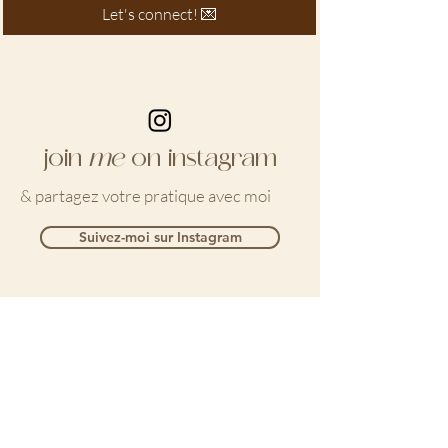
Let's connect! 💌
join
me
on instagram
& partagez votre pratique avec moi
Suivez-moi sur Instagram
Laury Correia
À propos
YOGA //
Réservez votre
cours
Studio en ligne